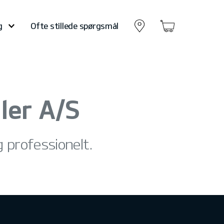
g
Ofte stillede spørgsmål
ler A/S
og professionelt.