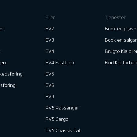
Biler
Tjenester
er
EV2
Book en prøve
EV3
Book en salgs
k
EV4
Brugte Kia bile
nere
EV4 Fastback
Find Kia forhan
kedsføring
EV5
dsføring
EV6
EV9
PV5 Passenger
PV5 Cargo
PV5 Chassis Cab