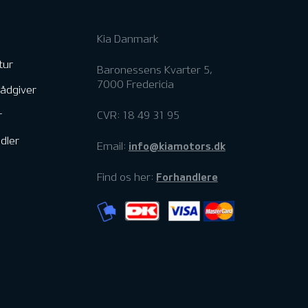
Kia Danmark
tur
Baronessens Kvarter 5,
7000 Fredericia
rådgiver
r
CVR: 18 49 31 95
dler
info@kiamotors.dk
Email:
Forhandlere
Find os her: