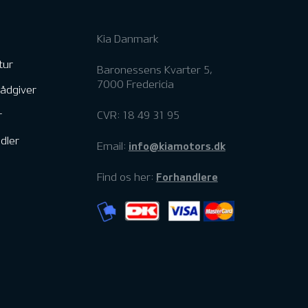
Kia Danmark
tur
Baronessens Kvarter 5,
7000 Fredericia
rådgiver
r
CVR: 18 49 31 95
dler
info@kiamotors.dk
Email:
Forhandlere
Find os her: