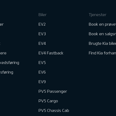
Biler
Tjenester
er
EV2
Book en prøve
EV3
Book en salgs
k
EV4
Brugte Kia bile
nere
EV4 Fastback
Find Kia forhan
kedsføring
EV5
dsføring
EV6
EV9
PV5 Passenger
PV5 Cargo
PV5 Chassis Cab