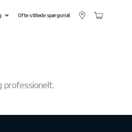
g
Ofte stillede spørgsmål
og professionelt.