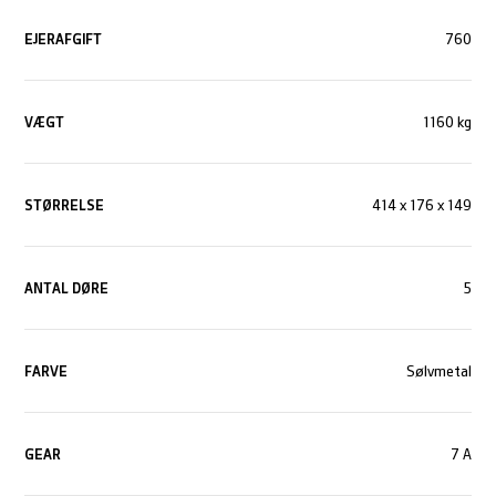
EJERAFGIFT
760
VÆGT
1160 kg
STØRRELSE
414 x 176 x 149
ANTAL DØRE
5
FARVE
Sølvmetal
GEAR
7 A