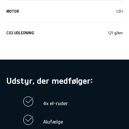
MOTOR
1,0 l
CO
2
UDLEDNING
121 g/km
Udstyr, der medfølger:
4x el-ruder
Alufælge