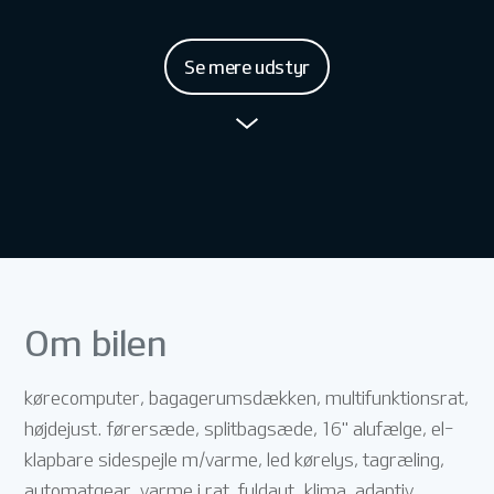
Se mere udstyr
Om bilen
kørecomputer, bagagerumsdækken, multifunktionsrat,
højdejust. førersæde, splitbagsæde, 16" alufælge, el-
klapbare sidespejle m/varme, led kørelys, tagræling,
automatgear, varme i rat, fuldaut. klima, adaptiv