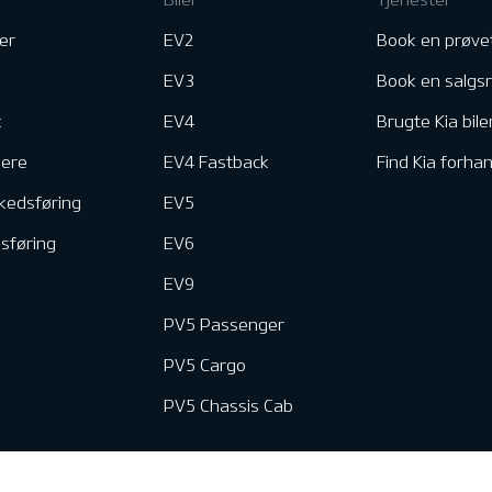
er
EV2
Book en prøve
EV3
Book en salgs
k
EV4
Brugte Kia bile
nere
EV4 Fastback
Find Kia forhan
kedsføring
EV5
dsføring
EV6
EV9
PV5 Passenger
PV5 Cargo
PV5 Chassis Cab
e