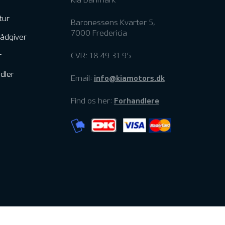
tur
Baronessens Kvarter 5,
7000 Fredericia
rådgiver
r
CVR: 18 49 31 95
dler
info@kiamotors.dk
Email:
Forhandlere
Find os her: