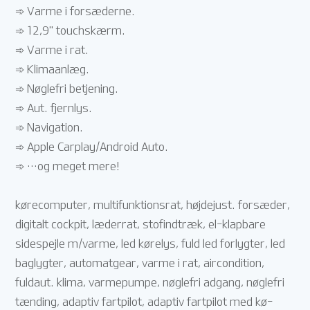
➾ Varme i forsæderne.
➾ 12,9'' touchskærm.
➾ Varme i rat.
➾ Klimaanlæg.
➾ Nøglefri betjening.
➾ Aut. fjernlys.
➾ Navigation.
➾ Apple Carplay/Android Auto.
➾ …og meget mere!
kørecomputer, multifunktionsrat, højdejust. forsæder,
digitalt cockpit, læderrat, stofindtræk, el-klapbare
sidespejle m/varme, led kørelys, fuld led forlygter, led
baglygter, automatgear, varme i rat, aircondition,
fuldaut. klima, varmepumpe, nøglefri adgang, nøglefri
tænding, adaptiv fartpilot, adaptiv fartpilot med kø-