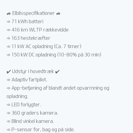
🚙 Elbilsspecifikationer 🚙
➾ 71 kWh batteri
➾ 416 km WLTP rækkevidde
➾ 163 hestekræfter
➾ 11 kW AC opladning (Ca. 7 timer)
➾ 150 kW DC opladning (10-80% på 30 min)
✔️ Udstyr i hovedtræk ✔️
➾ Adaptiv fartpilot.
➾ App-betjening af blandt andet opvarmning og
opladning.
➾ LED forlygter.
➾ 360 graders kamera.
➾ Blind vinkel kamera.
➾ P-sensor for, bag og på side.