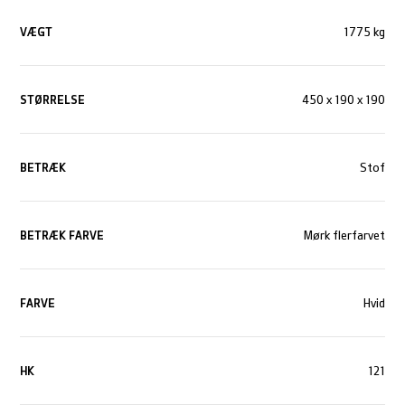
VÆGT
1775 kg
STØRRELSE
450 x 190 x 190
BETRÆK
Stof
BETRÆK FARVE
Mørk flerfarvet
FARVE
Hvid
HK
121