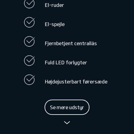
El-ruder
El-spejle
Fjernbetjent centrallås
Fuld LED forlygter
Højdejusterbart førersæde
Se mere udstyr