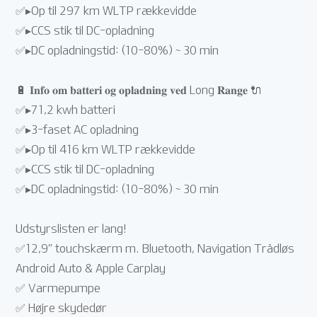
✅▸Op til 297 km WLTP rækkevidde
✅▸CCS stik til DC-opladning
✅▸DC opladningstid: (10-80%) ~ 30 min
🔋 𝐈𝐧𝐟𝐨 𝐨𝐦 𝐛𝐚𝐭𝐭𝐞𝐫𝐢 𝐨𝐠 𝐨𝐩𝐥𝐚𝐝𝐧𝐢𝐧𝐠 𝐯𝐞𝐝 Long 𝐑𝐚𝐧𝐠𝐞 🔌
✅▸71,2 kwh batteri
✅▸3-faset AC opladning
✅▸Op til 416 km WLTP rækkevidde
✅▸CCS stik til DC-opladning
✅▸DC opladningstid: (10-80%) ~ 30 min
Udstyrslisten er lang!
✅12,9” touchskærm m. Bluetooth, Navigation Trådløs
Android Auto & Apple Carplay
✅ Varmepumpe
✅ Højre skydedør