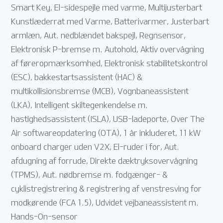
Smart Key, El-sidespejle med varme, Multijusterbart
Kunstlæderrat med Varme, Batterivarmer, Justerbart
armlæn, Aut. nedblændet bakspejl, Regnsensor,
Elektronisk P-bremse m. Autohold, Aktiv overvågning
af føreropmærksomhed, Elektronisk stabilitetskontrol
(ESC), bakkestartsassistent (HAC) &
multikollisionsbremse (MCB), Vognbaneassistent
(LKA), Intelligent skiltegenkendelse m.
hastighedsassistent (ISLA), USB-ladeporte, Over The
Air softwareopdatering (OTA), 1 år inkluderet, 11 kW
onboard charger uden V2X, El-ruder i for, Aut.
afdugning af forrude, Direkte dæktryksovervågning
(TPMS), Aut. nødbremse m. fodgænger- &
cyklistregistrering & registrering af venstresving for
modkørende (FCA 1.5), Udvidet vejbaneassistent m.
Hands-On-sensor