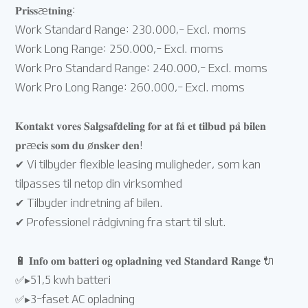
𝐏𝐫𝐢𝐬𝐬æ𝐭𝐧𝐢𝐧𝐠:
Work Standard Range: 230.000,- Excl. moms
Work Long Range: 250.000,- Excl. moms
Work Pro Standard Range: 240.000,- Excl. moms
Work Pro Long Range: 260.000,- Excl. moms
𝐊𝐨𝐧𝐭𝐚𝐤𝐭 𝐯𝐨𝐫𝐞𝐬 𝐒𝐚𝐥𝐠𝐬𝐚𝐟𝐝𝐞𝐥𝐢𝐧𝐠 𝐟𝐨𝐫 𝐚𝐭 𝐟𝐚̊ 𝐞𝐭 𝐭𝐢𝐥𝐛𝐮𝐝 𝐩𝐚̊ 𝐛𝐢𝐥𝐞𝐧
𝐩𝐫æ𝐜𝐢𝐬 𝐬𝐨𝐦 𝐝𝐮 ø𝐧𝐬𝐤𝐞𝐫 𝐝𝐞𝐧!
✔ Vi tilbyder flexible leasing muligheder, som kan
tilpasses til netop din virksomhed
✔ Tilbyder indretning af bilen.
✔ Professionel rådgivning fra start til slut.
🔋 𝐈𝐧𝐟𝐨 𝐨𝐦 𝐛𝐚𝐭𝐭𝐞𝐫𝐢 𝐨𝐠 𝐨𝐩𝐥𝐚𝐝𝐧𝐢𝐧𝐠 𝐯𝐞𝐝 𝐒𝐭𝐚𝐧𝐝𝐚𝐫𝐝 𝐑𝐚𝐧𝐠𝐞 🔌
✅▸51,5 kwh batteri
✅▸3-faset AC opladning