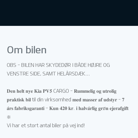
Om bilen
OBS - BILEN HAR SKYDEDØR I BÅDE HØJRE OG
VENSTRE SIDE, SAMT HELÅRSDÆK...
𝐃𝐞𝐧 𝐡𝐞𝐥𝐭 𝐧𝐲𝐞 𝐊𝐢𝐚 𝐏𝐕𝟓 CARGO – 𝐑𝐮𝐦𝐦𝐞𝐥𝐢𝐠 𝐨𝐠 𝐮𝐭𝐫𝐨𝐥𝐢𝐠
𝐩𝐫𝐚𝐤𝐭𝐢𝐬𝐤 𝐛𝐢𝐥 til din virksomhed 𝐦𝐞𝐝 𝐦𝐚𝐬𝐬𝐞𝐫 𝐚𝐟 𝐮𝐝𝐬𝐭𝐲𝐫 – 𝟕
𝐚̊𝐫𝐬 𝐟𝐚𝐛𝐫𝐢𝐤𝐬𝐠𝐚𝐫𝐚𝐧𝐭𝐢 - 𝐊𝐮𝐧 𝟒𝟐𝟎 𝐤𝐫. 𝐢 𝐡𝐚𝐥𝐯𝐚̊𝐫𝐥𝐢𝐠 𝐠𝐫ø𝐧 𝐞𝐣𝐞𝐫𝐚𝐟𝐠𝐢𝐟𝐭
❇️
Vi har et stort antal biler på vej ind!