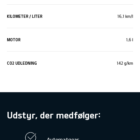
KILOMETER / LITER
16,1 km/l
MOTOR
1,6 l
CO
2
UDLEDNING
142 g/km
Udstyr, der medfølger:
Automatgear