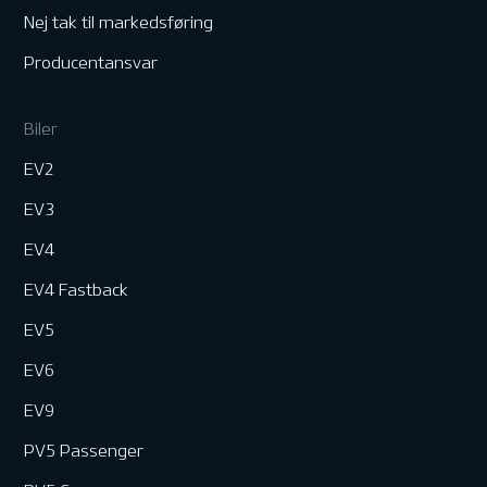
Nej tak til markedsføring
Producentansvar
Biler
EV2
EV3
EV4
EV4 Fastback
EV5
EV6
EV9
PV5 Passenger