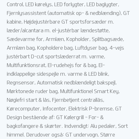
Control, LED kørelys, LED forlygter, LED baglygter,
Fjernlysassistent (automatisk op- & nedblænding), GT
kabine, Højdejustérbare GT sportsforsæder m.
læder/alcantara m. el-justérbar lændestøtte,
Sædevarme for, Armlæn, Kopholder, Splitbagsæde,
Armlæn bag, Kopholdere bag, Luftdyser bag, 4-vejs
justérbart D-cut sportslæderrat m. varme,
Multifunktionsrat, El-rudehejs for & bag, El-
indklappelige sidespejle m. varme & LED blink,
Regnsensor, Automatisk nedblændeligt bakspejl,
Mørktonede ruder bag, Multifunktionel Smart Key,
Nøglefri start & lås, Fjernbetjent centrallås,
Kørecomputer, Infocenter, Elektrisk P-bremse, GT
Design bestående af: GT Kølergrill - For- &
bagkofangere & skørter. Indvendigt: Alu pedaler, Sort
himmel. Derudover også: GT undervogn, Større