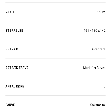
VÆGT
1321 kg
STØRRELSE
461 x 180 x 142
BETRÆK
Alcantara
BETRÆK FARVE
Mørk flerfarvet
ANTAL DØRE
5
FARVE
Koksmetal