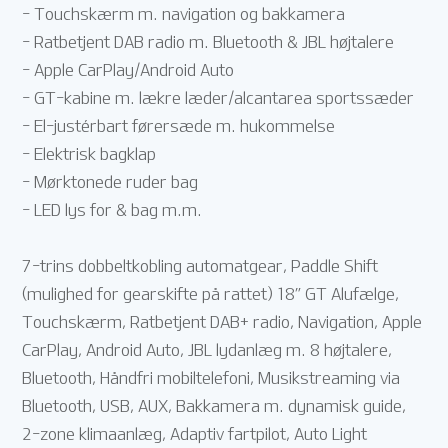
- Touchskærm m. navigation og bakkamera
- Ratbetjent DAB radio m. Bluetooth & JBL højtalere
- Apple CarPlay/Android Auto
- GT-kabine m. lækre læder/alcantarea sportssæder
- El-justérbart førersæde m. hukommelse
- Elektrisk bagklap
- Mørktonede ruder bag
- LED lys for & bag m.m.
7-trins dobbeltkobling automatgear, Paddle Shift
(mulighed for gearskifte på rattet) 18” GT Alufælge,
Touchskærm, Ratbetjent DAB+ radio, Navigation, Apple
CarPlay, Android Auto, JBL lydanlæg m. 8 højtalere,
Bluetooth, Håndfri mobiltelefoni, Musikstreaming via
Bluetooth, USB, AUX, Bakkamera m. dynamisk guide,
2-zone klimaanlæg, Adaptiv fartpilot, Auto Light