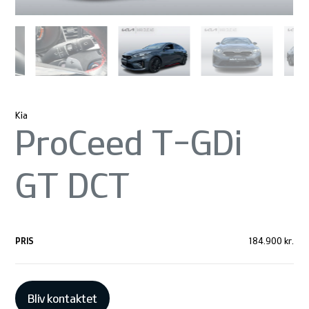
Kia
ProCeed T-GDi
GT DCT
PRIS
184.900 kr.
Bliv kontaktet