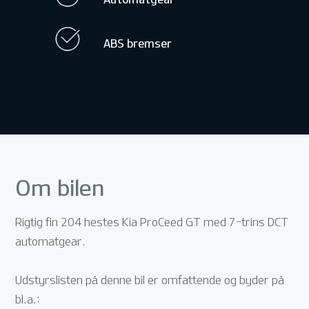
ABS bremser
Om bilen
Rigtig fin 204 hestes Kia ProCeed GT med 7-trins DCT
automatgear.
Udstyrslisten på denne bil er omfattende og byder på
bl.a.: