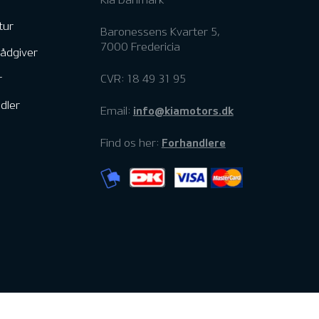
tur
Baronessens Kvarter 5,
7000 Fredericia
rådgiver
r
CVR: 18 49 31 95
dler
info@kiamotors.dk
Email:
Forhandlere
Find os her: