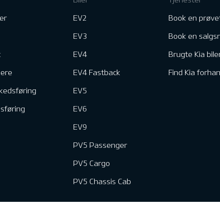
er
EV2
Book en prøve
EV3
Book en salgs
k
EV4
Brugte Kia bile
nere
EV4 Fastback
Find Kia forhan
kedsføring
EV5
dsføring
EV6
EV9
PV5 Passenger
PV5 Cargo
PV5 Chassis Cab
e