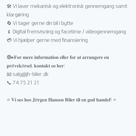
🛠 Vi laver mekanisk og elektronisk gennemgang samt
klargøring
🔄 Vi tager gerne din bil i bytte
📱 Digital fremvisning og facetime / videogennemgang
💳 Vi hjælper gerne med finansiering
🟢▸𝐅𝐨𝐫 𝐦𝐞𝐫𝐞 𝐢𝐧𝐟𝐨𝐫𝐦𝐚𝐭𝐢𝐨𝐧 𝐞𝐥𝐥𝐞𝐫 𝐟𝐨𝐫 𝐚𝐭 𝐚𝐫𝐫𝐚𝐧𝐠𝐞𝐫𝐞 𝐞𝐧
𝐩𝐫ø𝐯𝐞𝐤ø𝐫𝐬𝐞𝐥, 𝐤𝐨𝐧𝐭𝐚𝐤𝐭 𝐨𝐬 𝐡𝐞𝐫:
📧
salg@jh-biler.dk
📞 74 75 21 21
⭐ 𝐕𝐢 𝐬𝐞𝐬 𝐡𝐨𝐬 𝐉ø𝐫𝐠𝐞𝐧 𝐇𝐚𝐧𝐬𝐞𝐧 𝐁𝐢𝐥𝐞𝐫 𝐭𝐢𝐥 𝐞𝐧 𝐠𝐨𝐝 𝐡𝐚𝐧𝐝𝐞𝐥! ⭐