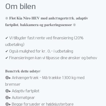
Om bilen
❇️ 𝐅𝐥𝐨𝐭 𝐊𝐢𝐚 𝐍𝐢𝐫𝐨 𝐇𝐄𝐕 𝐦𝐞𝐝 𝐚𝐧𝐡æ𝐧𝐠𝐞𝐫𝐭𝐫æ𝐤, 𝐚𝐝𝐚𝐩𝐭𝐢𝐯
𝐟𝐚𝐫𝐭𝐩𝐢𝐥𝐨𝐭, 𝐛𝐚𝐤𝐤𝐚𝐦𝐞𝐫𝐚 𝐨𝐠 𝐩𝐚𝐫𝐤𝐞𝐫𝐢𝐧𝐠𝐬𝐬𝐞𝐧𝐬𝐨𝐫 ❇️
✔ Vi tilbyder fast rente ved finansiering (20%
udbetaling)
✔ Også mulighed for kr. 0,- i udbetaling
✔ Finansieringen kan vi tilpasse dine ønsker og behov
𝐁𝐞𝐦æ𝐫𝐤 𝐝𝐞𝐭𝐭𝐞 𝐮𝐝𝐬𝐭𝐲𝐫:
🟢▸ Anhængertræk - Må trække 1300 kg med
bremser
🟢▸ Adaptiv fartpilot
🟢▸ Automatgear
🟢▸ Begge forsæder er højdejusterbare