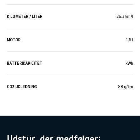
KILOMETER / LITER
26,3 km/l
MOTOR
1,6 l
BATTERIKAPICITET
kWh
CO
2
UDLEDNING
88 g/km
Udstyr, der medfølger: