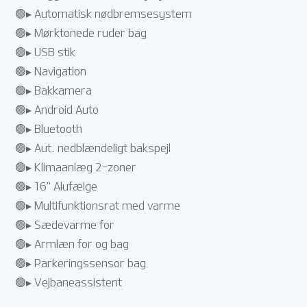
🟢▸ Automatisk nødbremsesystem
🟢▸ Mørktonede ruder bag
🟢▸ USB stik
🟢▸ Navigation
🟢▸ Bakkamera
🟢▸ Android Auto
🟢▸ Bluetooth
🟢▸ Aut. nedblændeligt bakspejl
🟢▸ Klimaanlæg 2-zoner
🟢▸ 16" Alufælge
🟢▸ Multifunktionsrat med varme
🟢▸ Sædevarme for
🟢▸ Armlæn for og bag
🟢▸ Parkeringssensor bag
🟢▸ Vejbaneassistent