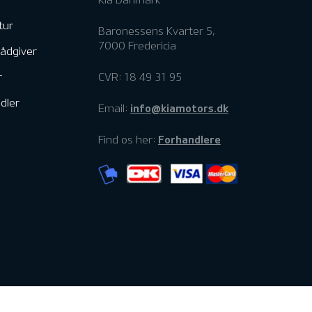
tur
Baronessens Kvarter 5,
7000 Fredericia
rådgiver
r
CVR: 18 49 31 95
dler
info@kiamotors.dk
Email:
Forhandlere
Find os her: