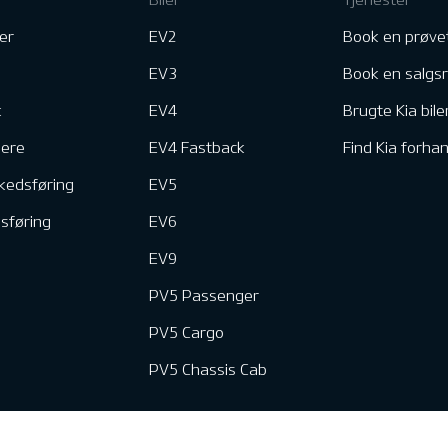
er
EV2
Book en prøve
EV3
Book en salgs
k
EV4
Brugte Kia bile
nere
EV4 Fastback
Find Kia forhan
kedsføring
EV5
dsføring
EV6
EV9
PV5 Passenger
PV5 Cargo
PV5 Chassis Cab
e