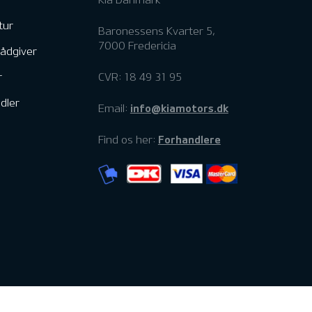
tur
Baronessens Kvarter 5,
7000 Fredericia
rådgiver
r
CVR: 18 49 31 95
dler
info@kiamotors.dk
Email:
Forhandlere
Find os her: