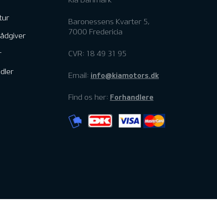
tur
Baronessens Kvarter 5,
7000 Fredericia
rådgiver
r
CVR: 18 49 31 95
dler
info@kiamotors.dk
Email:
Forhandlere
Find os her: