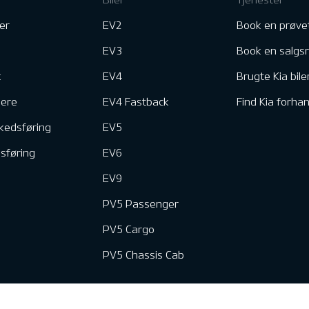
er
EV2
Book en prøve
EV3
Book en salgs
k
EV4
Brugte Kia bile
nere
EV4 Fastback
Find Kia forhan
kedsføring
EV5
dsføring
EV6
EV9
PV5 Passenger
PV5 Cargo
PV5 Chassis Cab
e