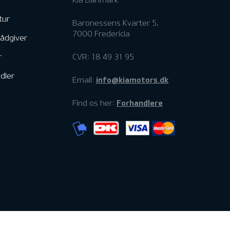
tur
Baronessens Kvarter 5,
7000 Fredericia
rådgiver
r
CVR: 18 49 31 95
dler
info@kiamotors.dk
Email:
Forhandlere
Find os her: