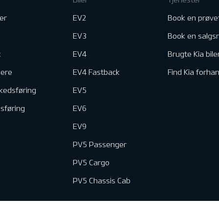
er
EV2
Book en prøve
EV3
Book en salgs
k
EV4
Brugte Kia bile
nere
EV4 Fastback
Find Kia forhan
kedsføring
EV5
dsføring
EV6
EV9
PV5 Passenger
PV5 Cargo
PV5 Chassis Cab
e