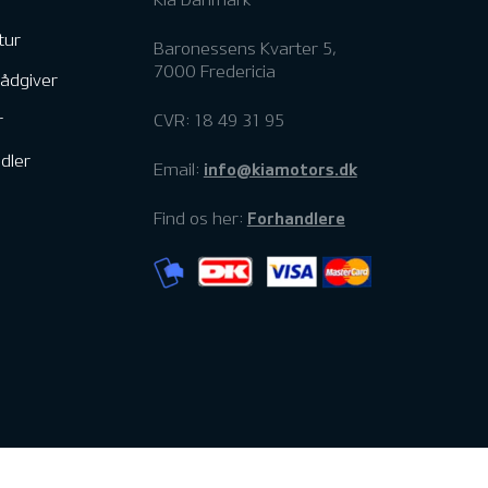
tur
Baronessens Kvarter 5,
7000 Fredericia
rådgiver
r
CVR: 18 49 31 95
dler
info@kiamotors.dk
Email:
Forhandlere
Find os her: