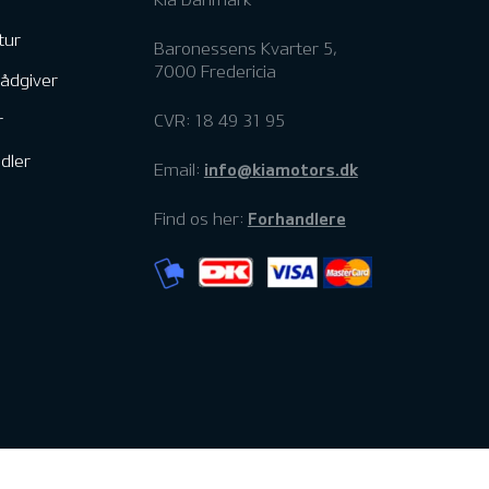
tur
Baronessens Kvarter 5,
7000 Fredericia
rådgiver
r
CVR: 18 49 31 95
dler
info@kiamotors.dk
Email:
Forhandlere
Find os her: