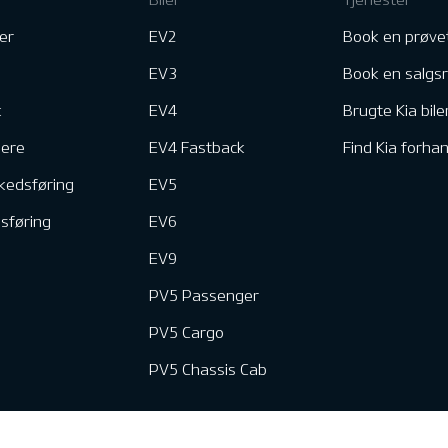
er
EV2
Book en prøve
EV3
Book en salgs
k
EV4
Brugte Kia bile
nere
EV4 Fastback
Find Kia forhan
kedsføring
EV5
dsføring
EV6
EV9
PV5 Passenger
PV5 Cargo
PV5 Chassis Cab
e