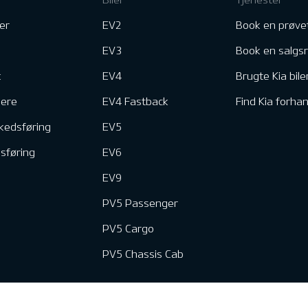
er
EV2
Book en prøve
EV3
Book en salgs
k
EV4
Brugte Kia bile
nere
EV4 Fastback
Find Kia forhan
kedsføring
EV5
dsføring
EV6
EV9
PV5 Passenger
PV5 Cargo
PV5 Chassis Cab
e