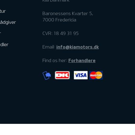
tur
Baronessens Kvarter 5,
7000 Fredericia
rådgiver
r
CVR: 18 49 31 95
dler
info@kiamotors.dk
Email:
Forhandlere
Find os her: