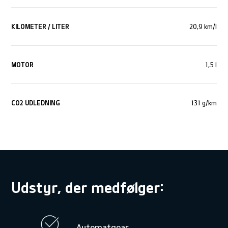
KILOMETER / LITER
20,9 km/l
MOTOR
1,5 l
CO
2
UDLEDNING
131 g/km
Udstyr, der medfølger:
Automatgear